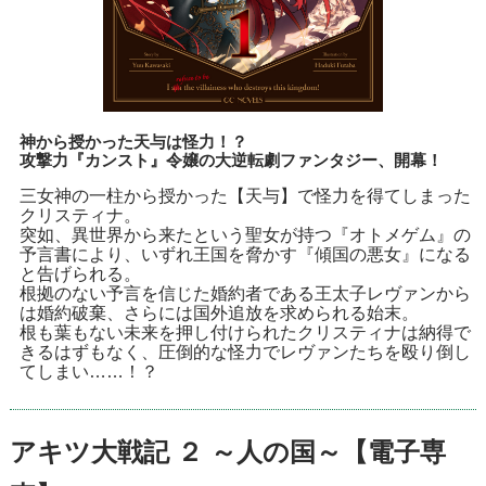
神から授かった天与は怪力！？
攻撃力『カンスト』令嬢の大逆転劇ファンタジー、開幕！
三女神の一柱から授かった【天与】で怪力を得てしまった
クリスティナ。
突如、異世界から来たという聖女が持つ『オトメゲム』の
予言書により、いずれ王国を脅かす『傾国の悪女』になる
と告げられる。
根拠のない予言を信じた婚約者である王太子レヴァンから
は婚約破棄、さらには国外追放を求められる始末。
根も葉もない未来を押し付けられたクリスティナは納得で
きるはずもなく、圧倒的な怪力でレヴァンたちを殴り倒し
てしまい……！？
アキツ大戦記 ２ ～人の国～【電子専