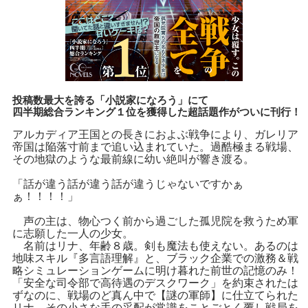
投稿数最大を誇る「小説家になろう」にて
四半期総合ランキング１位を獲得した超話題作がついに刊行！
アルカディア王国との長きにおよぶ戦争により、ガレリア
帝国は陥落寸前まで追い込まれていた。過酷極まる戦場、
その地獄のような最前線に幼い絶叫が響き渡る。
「話が違う話が違う話が違うじゃないですかぁ
ぁ！！！！」
声の主は、物心つく前から過ごした孤児院を救うため軍
に志願した一人の少女。
名前はリナ、年齢８歳。剣も魔法も使えない。あるのは
地味スキル『多言語理解』と、ブラック企業での激務＆戦
略シミュレーションゲームに明け暮れた前世の記憶のみ！
「安全な司令部で高待遇のデスクワーク」を約束されたは
ずなのに、戦場のど真ん中で【謎の軍師】に仕立てられた
リナ。その小さな手の采配が常識をことごとく覆し戦局を