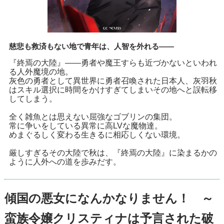
慈悲も救済もない地で青年は、人智を外れる――
『終焉の大陸』――勇者や魔王すらも近づかないといわれ
る人外魔境の地。
灰色の勇者として異世界に勇者召喚された日本人、灰羽秋
はスキル選択に時間をかけすぎてしまいその地へと誤転移
してしまう。
全く雑魚とは思えない屈強なゴブリンの集団。
常に争いをしている異常に高LVな魔物達。
めまぐるしく変わる生きるに相応しくない環境。
厳しすぎるその大陸で秋は、『終焉の大陸』に染まるかの
ように人外への道を歩みだす。
傾国の悪女になんかなりません！ ～
蛮族令嬢クリスティナは予言された破