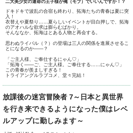
二大美少女の運命の王子様が俺（モブ）でいいんですか！？
ドキドキで波乱の合宿も終わり、拓海たちの青春は夏に突
入！
衣替えや夏祭り……夏らしいイベントが目白押しで、拓海
のアオハルな欲求は膨らむばかり。
そんななか、拓海はとある人物と再会する。
思わぬライバル（？）の登場は三人の関係を進展させるこ
とになるのか――？
「ご主人様、ご奉仕するにゃん♡」
「拓海く――ご、ご主人様。ご奉仕する……にゃん♡」
この青春が羨ましすぎる！
トライアングルラブコメ、堂々完結！
放課後の迷宮冒険者 7～日本と異世界
を行き来できるようになった僕はレベ
ルアップに勤しみます～