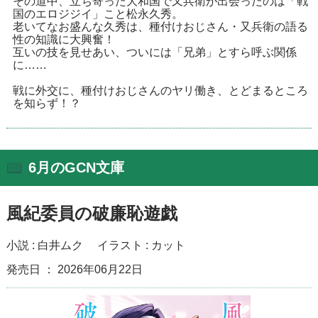
その道中、立ち寄った大和国で又兵衛が出会ったのは「戦
国のエロジジイ」こと松永久秀。
老いてなお盛んな久秀は、種付けおじさん・又兵衛の語る
性の知識に大興奮！
互いの技を見せあい、ついには「兄弟」とすら呼ぶ関係
に……
戦に外交に、種付けおじさんのヤリ働き、とどまるところ
を知らず！？
6月のGCN文庫
風紀委員の破廉恥遊戯
小説 :
白井ムク
イラスト :
カット
発売日 ： 2026年06月22日