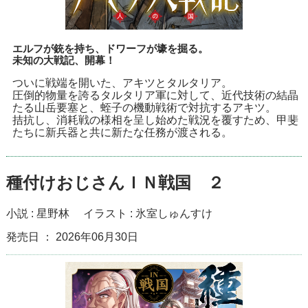
エルフが銃を持ち、ドワーフが壕を掘る。
未知の大戦記、開幕！
ついに戦端を開いた、アキツとタルタリア。
圧倒的物量を誇るタルタリア軍に対して、近代技術の結晶
たる山岳要塞と、蛭子の機動戦術で対抗するアキツ。
拮抗し、消耗戦の様相を呈し始めた戦況を覆すため、甲斐
たちに新兵器と共に新たな任務が渡される。
種付けおじさんＩＮ戦国 ２
小説 :
星野林
イラスト :
氷室しゅんすけ
発売日 ： 2026年06月30日