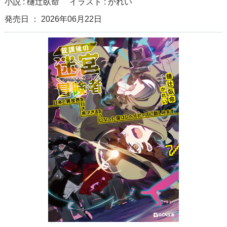
小説 :
樋辻臥命
イラスト :
かれい
発売日 ： 2026年06月22日