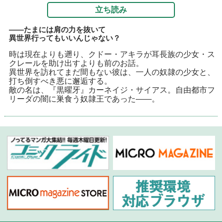
立ち読み
――たまには肩の力を抜いて
異世界行ってもいいんじゃない？
時は現在よりも遡り、クドー・アキラが耳長族の少女・ス
クレールを助け出すよりも前のお話。
異世界を訪れてまだ間もない彼は、一人の奴隷の少女と、
打ち倒すべき悪に邂逅する。
敵の名は、『黒曜牙』カーネイジ・サイアス。自由都市フ
リーダの闇に巣食う奴隷王であった――。