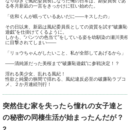
なりゆきで風紀委員長になった俺の日常は、副委員長であ
る冬月新凪の一言をきっかけに狂い始めた。
「佐和くんが眠っているあいだに――キスしたの」
その日以来、新凪は風紀委員長としての資質を試す“破廉恥
遊戯”を仕掛けてくるように。
しかも、“パンツの色当て”をしている姿を幼馴染の瀬川美桜
に目撃されてしまい――
「リョウちゃんがしたいこと、私が全部してあげるから」
――清純派だった美桜まで“破廉恥遊戯”に参戦決定！？
淫れる美少女、乱れる風紀！
性欲と純愛の狭間で揺れる、風紀違反必至の破廉恥ラブコ
メ、２か月連続刊行！
突然住む家を失ったら憧れの女子達と
の秘密の同棲生活が始まったんだが？
2