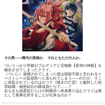
その男――稀代の英雄か、 それともただの人か。
ついうっかり帝都ゼブルディアと宝物殿【星神の神殿】を
融合させてしまったクライ。
（ついに）逮捕されてしまった彼は脱獄不能と言われるイ
ーストシール監獄島へと送られてしまう――のだが、そこ
に収監されているのはかつて《嘆きの亡霊》と敵対した犯
罪組織・秘密結社の構成員たちで……？
右も左も凶悪犯だらけの刑務所へ単身乗り込むクライは果
たして無事出所することが出来るのか？