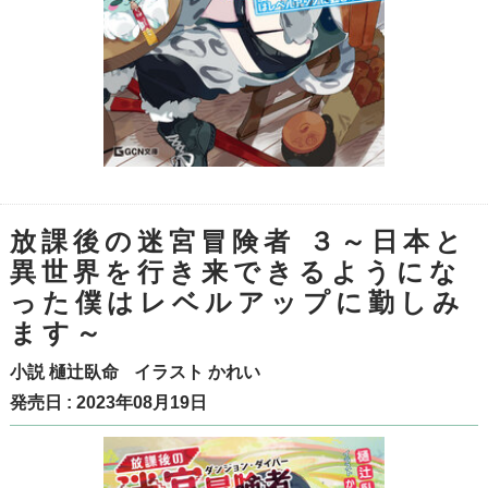
放課後の迷宮冒険者 ３～日本と
異世界を行き来できるようにな
った僕はレベルアップに勤しみ
ます～
小説
樋辻臥命
イラスト
かれい
発売日 : 2023年08月19日