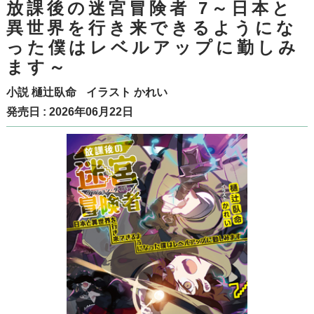
放課後の迷宮冒険者 7～日本と
異世界を行き来できるようにな
った僕はレベルアップに勤しみ
ます～
小説
樋辻臥命
イラスト
かれい
発売日 : 2026年06月22日