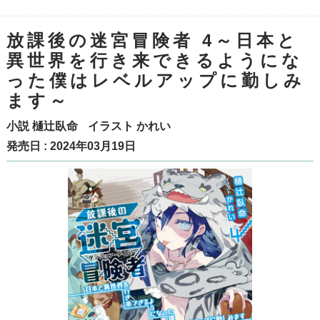
放課後の迷宮冒険者 4～日本と
異世界を行き来できるようにな
った僕はレベルアップに勤しみ
ます～
小説
樋辻臥命
イラスト
かれい
発売日 : 2024年03月19日