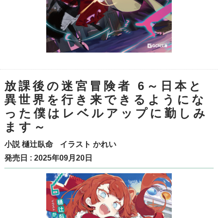
放課後の迷宮冒険者 6～日本と
異世界を行き来できるようにな
った僕はレベルアップに勤しみ
ます～
小説
樋辻臥命
イラスト
かれい
発売日 : 2025年09月20日