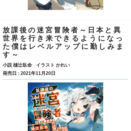
放課後の迷宮冒険者～日本と異
世界を行き来できるようになっ
た僕はレベルアップに勤しみま
す～
小説
樋辻臥命
イラスト
かれい
発売日 : 2021年11月20日