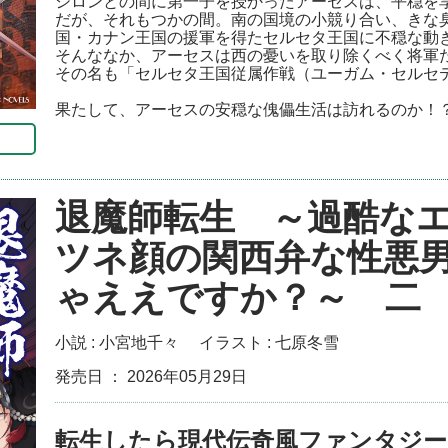
シロンとの間に第一子を授かったアーセスは、平穏を
だが、それもつかの間。南の国境の小競り合い、きな
国・カナン王国の援軍を得たセルセタ王国に不穏な動
そんななか、アーセスは西の憂いを取り除くべく将軍
その名も「セルセタ王国従属作戦（ユーガム・セルセ
果たして、アーセスの安穏な傀儡生活は訪れるのか！
退魔師転生 ～過酷な
ツネ顔の関西弁な性悪
ゃええですか？～ 二
小説 :
小宮地千々
イラスト :
七原冬雪
発売日 ： 2026年05月29日
転生したら現代伝奇風ファンタジー