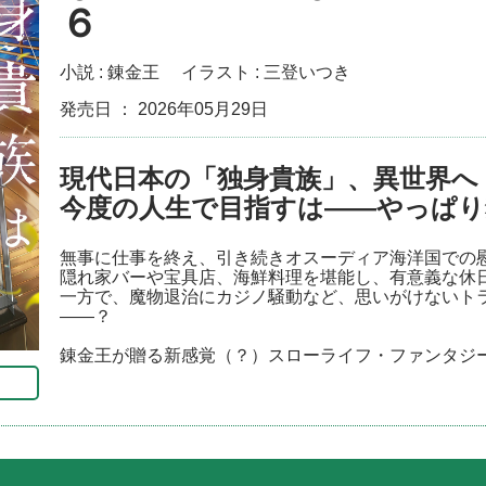
６
小説 :
錬金王
イラスト :
三登いつき
発売日 ： 2026年05月29日
現代日本の「独身貴族」、異世界へ
今度の人生で目指すは――やっぱり
無事に仕事を終え、引き続きオスーディア海洋国での
隠れ家バーや宝具店、海鮮料理を堪能し、有意義な休
一方で、魔物退治にカジノ騒動など、思いがけないト
――？
錬金王が贈る新感覚（？）スローライフ・ファンタジ