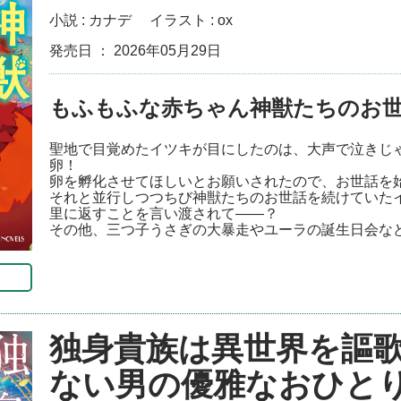
小説 :
カナデ
イラスト :
ox
発売日 ： 2026年05月29日
もふもふな赤ちゃん神獣たちのお
聖地で目覚めたイツキが目にしたのは、大声で泣きじ
卵！
卵を孵化させてほしいとお願いされたので、お世話を
それと並行しつつちび神獣たちのお世話を続けていた
里に返すことを言い渡されて――？
その他、三つ子うさぎの大暴走やユーラの誕生日会な
独身貴族は異世界を謳
ない男の優雅なおひと