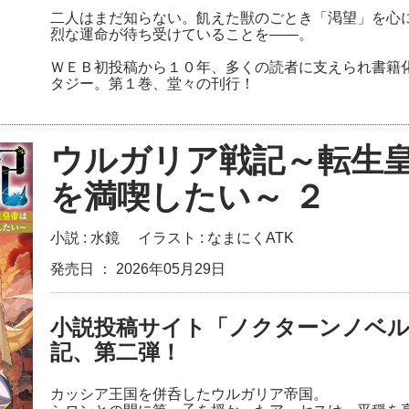
二人はまだ知らない。飢えた獣のごとき「渇望」を心
烈な運命が待ち受けていることを――。
ＷＥＢ初投稿から１０年、多くの読者に支えられ書籍
タジー。第１巻、堂々の刊行！
ウルガリア戦記～転生
を満喫したい～ ２
小説 :
水鏡
イラスト :
なまにくATK
発売日 ： 2026年05月29日
小説投稿サイト「ノクターンノベル
記、第二弾！
カッシア王国を併呑したウルガリア帝国。