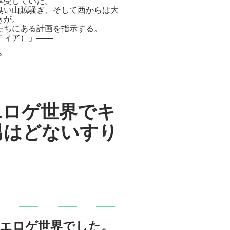
享受していた。
臭い山賊騒ぎ、そして西からは大
きが。
たちにある計画を指示する。
ティア）」――
？
エロゲ世界でキ
男はどないすり
エロゲ世界でした。