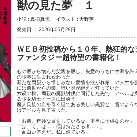
獣の見た夢 １
小説 :
真樹真也
イラスト :
天野英
発売日 ： 2026年05月29日
ＷＥＢ初投稿から１０年、熱狂的な
ファンタジー超待望の書籍化！
心の底から憎んだ父親を殺し、失意のうちに生涯を終
の少年に生まれ変わった。
新たな両親から惜しみない愛情を注がれ第二の人生を
には前世からの業、暗い炎が絶えず灯っていた。
六歳の秋。両親の魔獣討伐に同行した先で、アベルは
る少女騎士イースに出会う。
魔人氏族の血を引く証である美しい黒髪と、雪のよう
はアベルを見て言った。
「お前、奇妙な目をしているな。本当に子供なのか」
「ぼ、く、は……僕は持たざる者……」
「面白い答えだ。私に似ている」