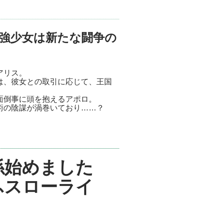
強少女は新たな闘争の
アリス。
は、彼女との取引に応じて、王国
面倒事に頭を抱えるアポロ。
術の陰謀が渦巻いており……？
係始めました
ふスローライ