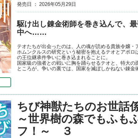
発売日 ： 2026年05月29日
駆け出し錬金術師を巻き込んで、最
中へ……
テオたちが出会ったのは、人の魂が読める貴族令嬢・
ホムンクルスの研究という秘密を抱えるテオとアポロ
の王位継承件争いに巻き込まれることに。
国家級の強者との戦いに胸を踊らせるテオと、特大の
ところが、争いの裏では、国家を滅ぼしかねない錬金
ちび神獣たちのお世話
～世界樹の森でもふも
フ！～ ３