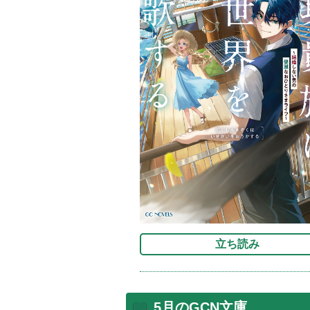
立ち読み
5月のGCN文庫