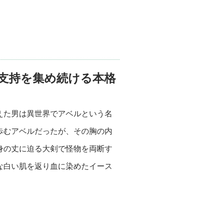
支持を集め続ける本格
えた男は異世界でアベルという名
歩むアベルだったが、その胸の内
身の丈に迫る大剣で怪物を両断す
な白い肌を返り血に染めたイース