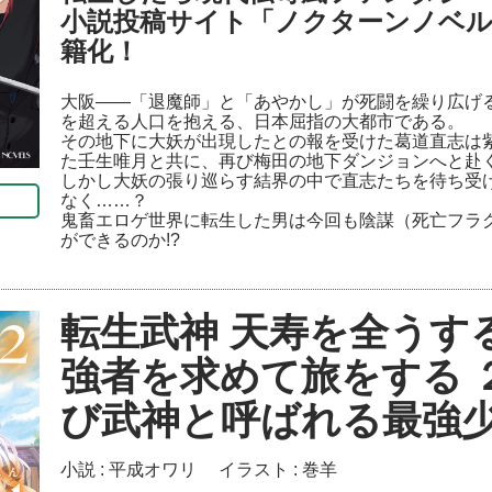
小説投稿サイト「ノクターンノベル
籍化！
大阪――「退魔師」と「あやかし」が死闘を繰り広げ
を超える人口を抱える、日本屈指の大都市である。
その地下に大妖が出現したとの報を受けた葛道直志は
た壬生唯月と共に、再び梅田の地下ダンジョンへと赴
しかし大妖の張り巡らす結界の中で直志たちを待ち受
なく……？
鬼畜エロゲ世界に転生した男は今回も陰謀（死亡フラ
ができるのか!?
転生武神 天寿を全うす
強者を求めて旅をする 
び武神と呼ばれる最強
小説 :
平成オワリ
イラスト :
巻羊