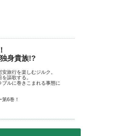
！
独身貴族!?
慰安旅行を楽しむジルク。
日を謳歌する。
ラブルに巻きこまれる事態に
ー第6巻！