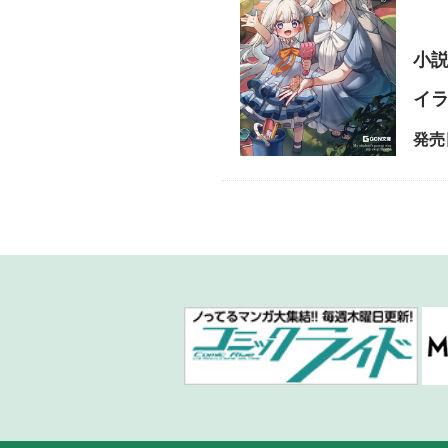
小
イ
発売日