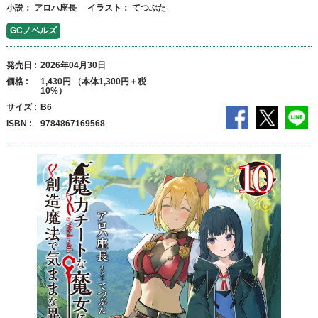
小説：
アロハ座長
イラスト：
てつぶた
GCノベルズ
発売日
2026年04月30日
価格
1,430円 （本体1,300円＋税
10%）
サイズ
B6
ISBN
9784867169568