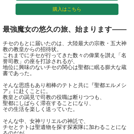
購入はこちら
最強魔女の悠久の旅、始まります――
チセのもとに届いたのは、大陸最大の宗教・五大神
教の教皇からの招待状。
これまでにチセが行ってきた数々の偉業を讃え「名
誉司教」の座を打診されるが、
地位に興味のないチセの関心は聖都に眠る膨大な蔵
書であった。
そんな思惑もあり相棒のテトと共に『聖都エルメシ
ア』に赴くことに。
教皇との謁見で司教の役職は断りつつも、
聖都にしばらく滞在することになり、
その生活を楽しく送っていた。
そんな中、女神リリエルの神託で、
チセとテトは聖遺物を探す探索隊に加わることにな
るのだが……。