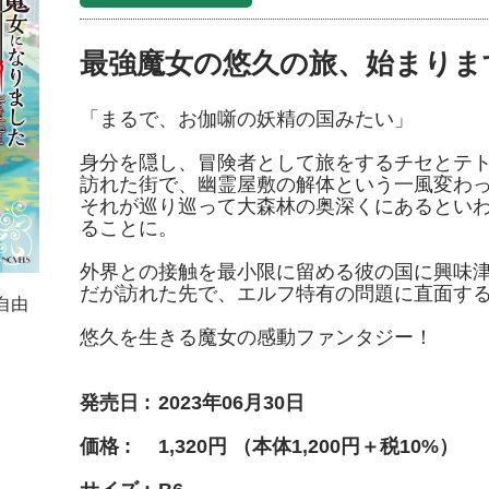
最強魔女の悠久の旅、始まりま
「まるで、お伽噺の妖精の国みたい」
身分を隠し、冒険者として旅をするチセとテ
訪れた街で、幽霊屋敷の解体という一風変わ
それが巡り巡って大森林の奥深くにあるとい
ることに。
外界との接触を最小限に留める彼の国に興味
だが訪れた先で、エルフ特有の問題に直面す
自由
悠久を生きる魔女の感動ファンタジー！
発売日
2023年06月30日
価格
1,320円 （本体1,200円＋税10%）