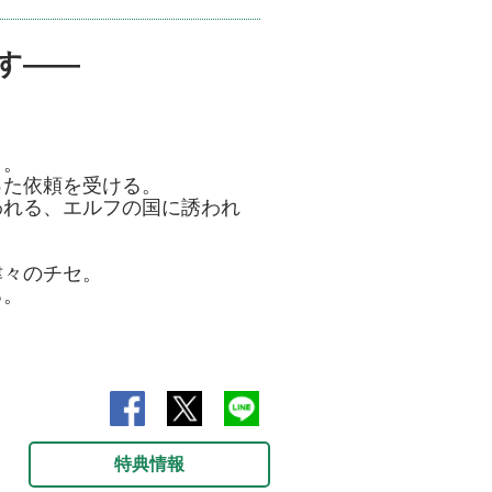
す――
ト。
った依頼を受ける。
われる、エルフの国に誘われ
津々のチセ。
る。
特典情報