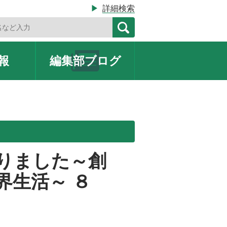
▶
詳細検索
報
編集部
ブログ
りました～創
界生活～ ８