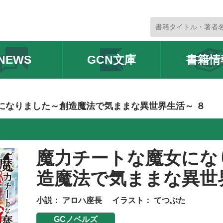
NEWS
GCN文庫
書籍情
になりました～創造魔法で気ままな異世界生活～ ８
魔力チートな魔女にな
造魔法で気ままな異世
小説：
アロハ座長
イラスト：
てつぶた
GCノベルズ