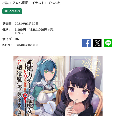
小説：
アロハ座長
イラスト：
てつぶた
GCノベルズ
発売日
2021年01月30日
価格
1,100円 （本体1,000円＋税
10%）
サイズ
B6
ISBN
9784867161098