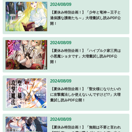
2024/08/09
【夏休み特別企画！】「少年と竜神～王子と
過保護な護衛たち～」大増量試し読みPDF公
開！
2024/08/09
【夏休み特別企画！】「ハイブルク家三男は
小悪魔ショタです」大増量試し読みPDF公
開！
2024/08/09
【夏休み特別企画！】「聖女様になりたいの
に攻撃魔法しか使えないんですけど!?」大増
量試し読みPDF公開！
2024/08/09
【夏休み特別企画！】「無能は不要と言われ