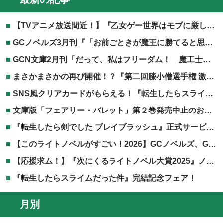
【TVアニメ放送間近！】『乙女ゲー世界はモブに厳しい世界です』TVアニメ第2期放送記念フェア開催！
GCノベルズ3月刊『「お前ごときが魔王に勝てると思うな」と勇者パーティを追放されたので、王都で気ままに暮らしたい 8』電子書籍共通特典につきまして
GCN文庫2月刊「だって、私はフリーダム！ 魔工士フェイ、古代文明に挑みます 2」協力店特典につきまして
まさかまさかの再び開催！？『第二回膝小僧選手権 激突！TOブックス編』開催決定！
SNS風クリアカードがもらえる！『転生したらスライムだった件』劇場版第二弾公開記念フェア！
文庫版「フェアリー・バレット」第２巻発売中止のお知らせ
『転生したら剣でした ブレイブラッシュ』正式サービス開始！
【このライトノベルがすごい！2026】GCノベルズ、GCN文庫作品が掲載されました！
【応援求ム！】『次にくるライトノベル大賞2025』ノミネート作品発表！！
『転生したらスライムだった件』完結記念フェア！
月別