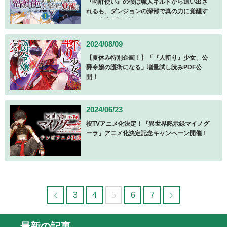
『時計使い』の僕は職人ギルドから追い出さ
れるも、ダンジョンの深部で真の力に覚醒す
る」大増量試し読みPDF公開！
2024/08/09
【夏休み特別企画！】「『人斬り』少女、公
爵令嬢の護衛になる」増量試し読みPDF公
開！
2024/06/23
祝TVアニメ化決定！『異世界黙示録マイノグ
ーラ』アニメ化決定記念キャンペーン開催！
3
4
5
6
7
最新の記事