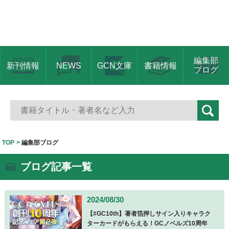
編集部
新刊情報
NEWS
GCN文庫
書籍情報
ブログ
TOP
編集部ブログ
ブログ記事一覧
2024/08/30
【#GC10th】著者箔押しサイン入りキャラク
ターカードがもらえる！GCノベルズ10周年