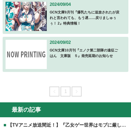
2024/09/04
GCN文庫9月刊『爆乳たちに追放されたが戻
れと言われても、もう遅……戻りましゅぅ
ぅ！ 2』特典情報！
2024/09/02
GCN文庫10月刊『エノク第二部隊の遠征ご
はん 文庫版 ５』発売延期のお知らせ
1
最新の記事
【TVアニメ放送間近！】『乙女ゲー世界はモブに厳しい世界です』TVアニメ第2期放送記念フェア開催！