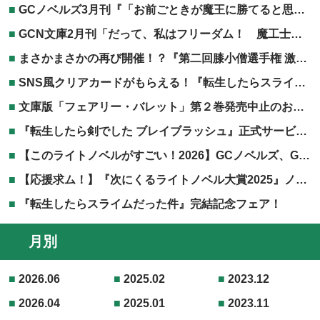
GCノベルズ3月刊『「お前ごときが魔王に勝てると思うな」と勇者パーティを追放されたので、王都で気ままに暮らしたい 8』電子書籍共通特典につきまして
GCN文庫2月刊「だって、私はフリーダム！ 魔工士フェイ、古代文明に挑みます 2」協力店特典につきまして
まさかまさかの再び開催！？『第二回膝小僧選手権 激突！TOブックス編』開催決定！
SNS風クリアカードがもらえる！『転生したらスライムだった件』劇場版第二弾公開記念フェア！
文庫版「フェアリー・バレット」第２巻発売中止のお知らせ
『転生したら剣でした ブレイブラッシュ』正式サービス開始！
【このライトノベルがすごい！2026】GCノベルズ、GCN文庫作品が掲載されました！
【応援求ム！】『次にくるライトノベル大賞2025』ノミネート作品発表！！
『転生したらスライムだった件』完結記念フェア！
月別
2026.06
2025.02
2023.12
2026.04
2025.01
2023.11