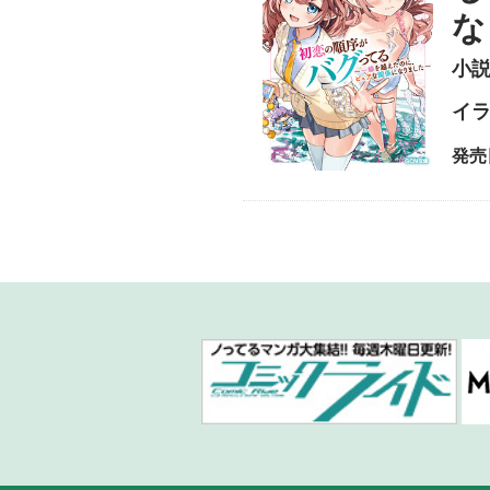
小
イ
発売日