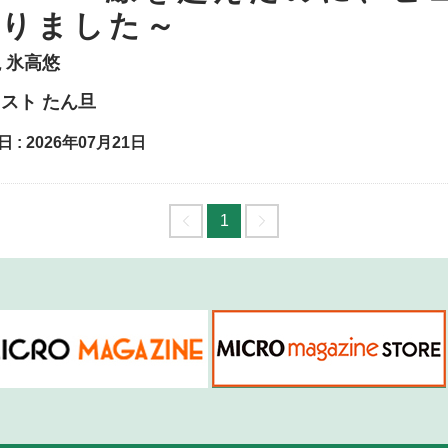
なりました～
説
氷高悠
ラスト
たん旦
 : 2026年07月21日
1