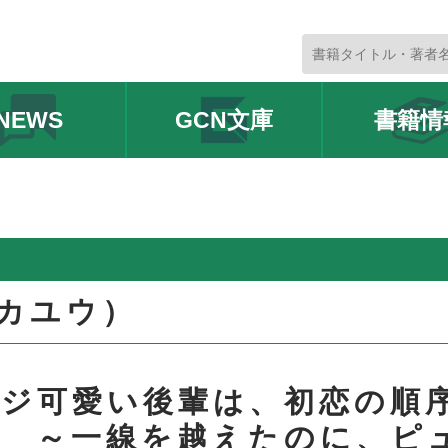
NEWS
GCN文庫
書籍情
カユウ）
ドジ可愛い後輩は、初恋の順
る ～一線を越えたのに、ピ