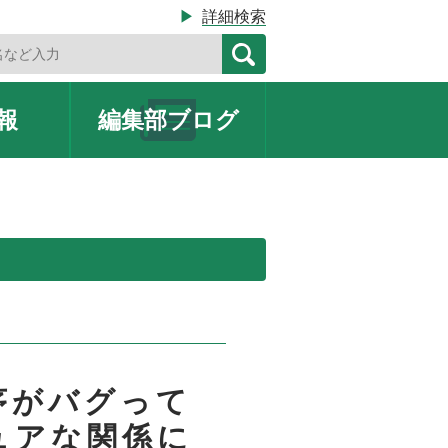
▶
詳細検索
報
編集部
ブログ
序がバグって
ュアな関係に