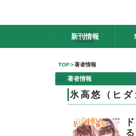
新刊情報
TOP
著者情報
著者情報
氷高悠（ヒダ