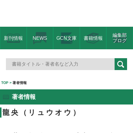
編集部
新刊情報
NEWS
GCN文庫
書籍情報
ブログ
TOP
著者情報
著者情報
龍央（リュウオウ）