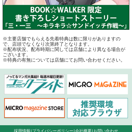
※主要店舗でもらえる先着特典は数に限りがありますの
で、店頭でなくなり次第終了となります。
※配布状況、配布時期に関しては店舗により異なる場合が
ございます。
※特典の有無については店舗にてお問い合わせください。
採用情報
プライバシーポリシー
会社概要
お問い合わせ