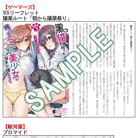
【ゲーマーズ】
SSリーフレット
陽菜ルート「朝から陽菜祭り」
【駿河屋】
ブロマイド