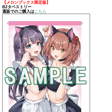
【メロンブックス限定版】
B2タペストリー
通販でのご購入は
こちら