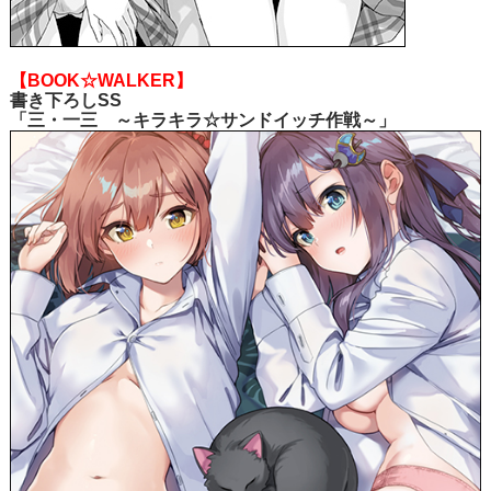
【BOOK☆WALKER】
書き下ろしSS
「三・一三 ～キラキラ☆サンドイッチ作戦～」