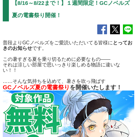
【8/16～8/22まで！】１週間限定！GCノベルズ
夏の電書祭り開催！
普段よりGCノベルズをご愛読いただいてる皆様に
とってお
きのお知らせ
です。
この暑すぎる夏を乗り切るために必要なもの――
それは涼しい部屋で思いっきり楽しめる物語に違いな
い！！
……そんな気持ちを込めて、暑さを吹っ飛ばす
GCノベルズ夏の電書祭り
を開催いたします！