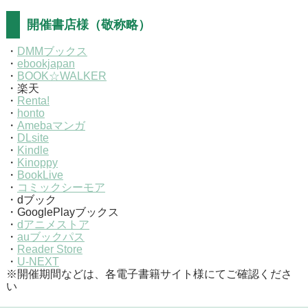
開催書店様（敬称略）
・
DMMブックス
・
ebookjapan
・
BOOK☆WALKER
・楽天
・
Renta!
・
honto
・
Amebaマンガ
・
DLsite
・
Kindle
・
Kinoppy
・
BookLive
・
コミックシーモア
・dブック
・GooglePlayブックス
・
dアニメストア
・
auブックパス
・
Reader Store
・
U-NEXT
※開催期間などは、各電子書籍サイト様にてご確認くださ
い