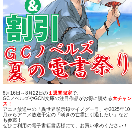
8月16日～8月22日の
１週間限定
で、
GCノベルズやGCN文庫の注目作品がお得に読める
大チャン
ス！
アニメ放送中の「異世界黙示録マイノグーラ」や2025年10
月からアニメ放送予定の「嘆きの亡霊は引退したい」など
も参戦！
ぜひご利用の電子書籍書店様にて、お買い求めください！