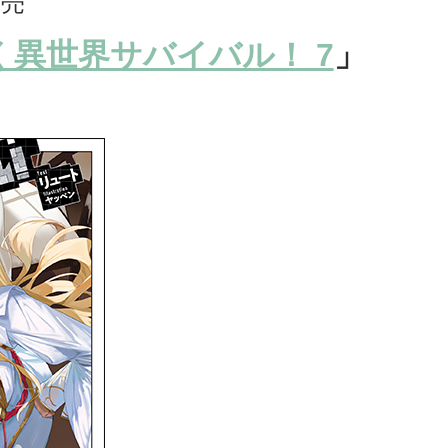
発売
異世界サバイバル！ 7
」