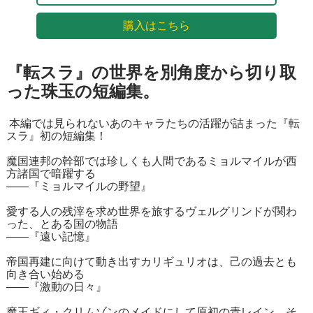
購入はこちら
『転スラ』の世界を別角度から切り取
った珠玉の短編集。
本編では見られないあのキャラたちの活躍が詰まった『転
スラ』初の短編集！
魔国連邦の幹部では珍しくも人間であるミョルマイルが西
方諸国で暗躍する
――『ミョルマイルの野望』
愛する人の残滓を求め世界を旅するヴェルグリンドが関わ
った、とある国の物語
――『遠い記憶』
帝国再建に向けて動き出すカリギュリオは、己の過去とも
向き合い始める
――『激動の日々』
魔王ギィ・クリムゾンのメイドにして原初の青レイン。そ