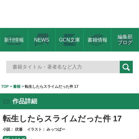
編集部
新刊情報
NEWS
GCN文庫
書籍情報
ブログ
TOP
書籍
転生したらスライムだった件 17
作品詳細
転生したらスライムだった件 17
小説：
伏瀬
イラスト：
みっつばー