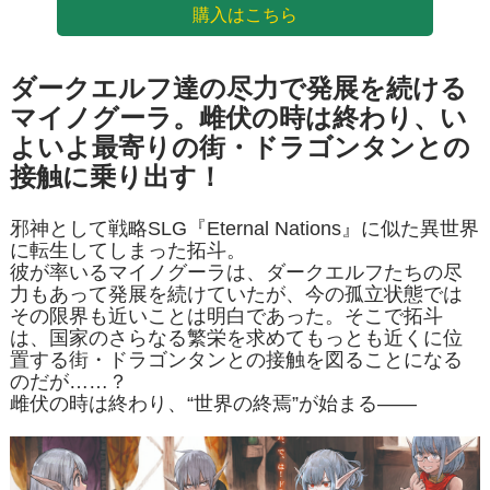
購入はこちら
ダークエルフ達の尽力で発展を続ける
マイノグーラ。雌伏の時は終わり、い
よいよ最寄りの街・ドラゴンタンとの
接触に乗り出す！
邪神として戦略SLG『Eternal Nations』に似た異世界
に転生してしまった拓斗。
彼が率いるマイノグーラは、ダークエルフたちの尽
力もあって発展を続けていたが、今の孤立状態では
その限界も近いことは明白であった。そこで拓斗
は、国家のさらなる繁栄を求めてもっとも近くに位
置する街・ドラゴンタンとの接触を図ることになる
のだが……？
雌伏の時は終わり、“世界の終焉”が始まる――