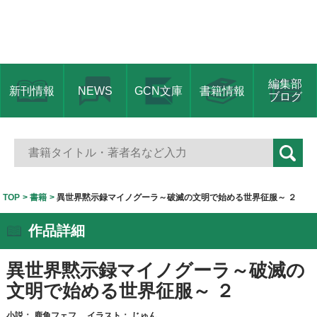
編集部
新刊情報
NEWS
GCN文庫
書籍情報
ブログ
TOP
書籍
異世界黙示録マイノグーラ～破滅の文明で始める世界征服～ ２
作品詳細
異世界黙示録マイノグーラ～破滅の
文明で始める世界征服～ ２
小説：
鹿角フェフ
イラスト：
じゅん