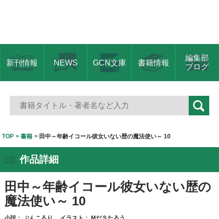
編集部
新刊情報
NEWS
GCN文庫
書籍情報
ブログ
TOP
書籍
田中～年齢イコール彼女いない歴の魔法使い～ 10
作品詳細
田中～年齢イコール彼女いない歴の
魔法使い～ 10
小説：
ぶんころり
イラスト：
МだＳたろう