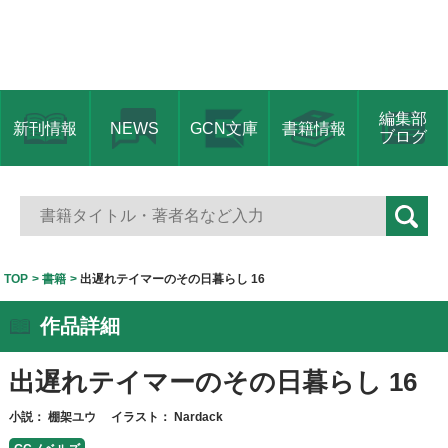
編集部
新刊情報
NEWS
GCN文庫
書籍情報
ブログ
TOP
書籍
出遅れテイマーのその日暮らし 16
作品詳細
出遅れテイマーのその日暮らし 16
小説：
棚架ユウ
イラスト：
Nardack