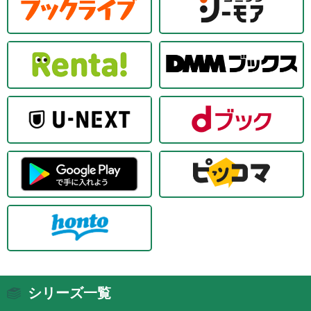
シリーズ一覧