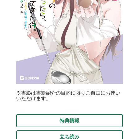
※書影は書籍紹介の目的に限りご自由にお使い
いただけます。
特典情報
立ち読み