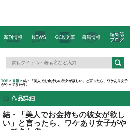
編集部
新刊情報
NEWS
GCN文庫
書籍情報
ブログ
TOP
書籍
結・「美人でお金持ちの彼女が欲しい」と言ったら、ワケあり女子
がやってきた件。
作品詳細
結・「美人でお金持ちの彼女が欲し
い」と言ったら、ワケあり女子がや