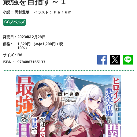
最強を目指す～ 1
小説：
岡村豊蔵
イラスト：
Ｐａｒｕｍ
GCノベルズ
発売日
2023年12月28日
価格
1,320円 （本体1,200円＋税
10%）
サイズ
B6
ISBN
9784867165133