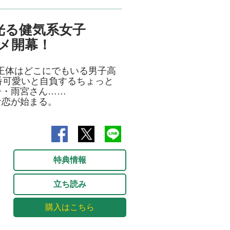
光る健気系女子
メ開幕！
の正体はどこにでもいる男子高
一番可愛いと自負するちょっと
子・雨宮さん……
な恋が始まる。
特典情報
立ち読み
購入はこちら