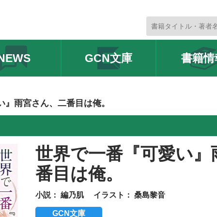
NEWS
GCN文庫
書籍情
い』雨宮さん、二番目は俺。
世界で一番『可愛い』
番目は俺。
小説：
編乃肌
イラスト：
桑島黎音
GCN文庫