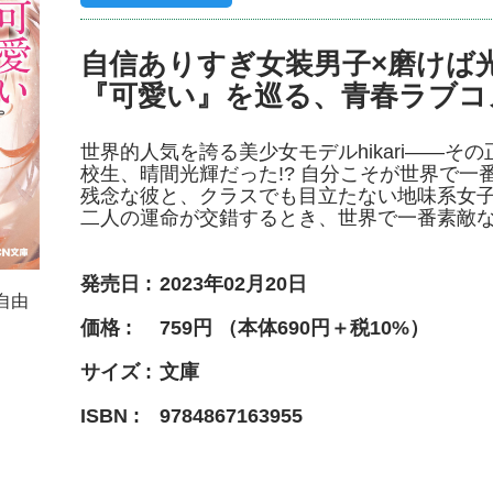
自信ありすぎ女装男子×磨けば
『可愛い』を巡る、青春ラブコ
世界的人気を誇る美少女モデルhikari――そ
校生、晴間光輝だった!? 自分こそが世界で
残念な彼と、クラスでも目立たない地味系女
二人の運命が交錯するとき、世界で一番素敵
発売日
2023年02月20日
自由
価格
759円 （本体690円＋税10%）
サイズ
文庫
ISBN
9784867163955