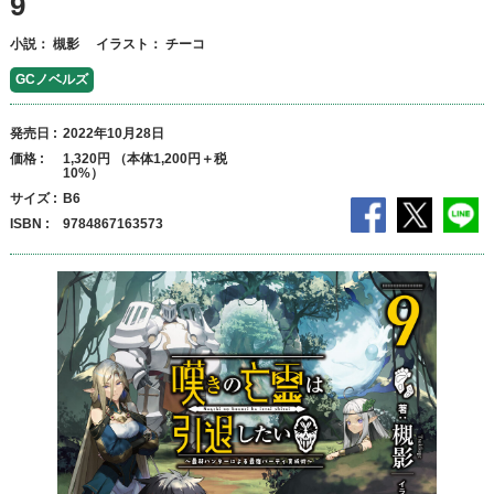
9
小説：
槻影
イラスト：
チーコ
GCノベルズ
発売日
2022年10月28日
価格
1,320円 （本体1,200円＋税
10%）
サイズ
B6
ISBN
9784867163573