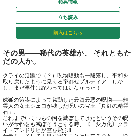
特典情報
立ち読み
購入はこちら
その男――稀代の英雄か、 それともた
だの人か。
クライの活躍で（？）呪物騒動も一段落し、平和を
取り戻したように見える帝都ゼブルディア。しか
し、まだ事件は終わってはいなかった！
妹狐の策謀によって発動した最凶最悪の呪物――精
霊人の女王シェロが残した呪いの宝玉「真紅の精霊
石」。
これまでいくつもの国を滅ぼしてきたというその呪
いが帝都をも滅ぼそうとする時、《千変万化》クラ
イ・アンドリヒが空を飛ぶ!!