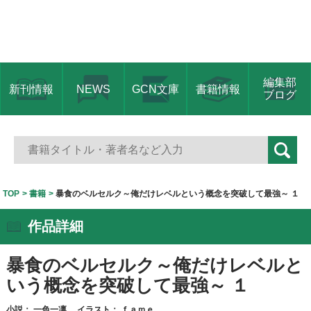
編集部
新刊情報
NEWS
GCN文庫
書籍情報
ブログ
TOP
書籍
暴食のベルセルク～俺だけレベルという概念を突破して最強～ １
作品詳細
暴食のベルセルク～俺だけレベルと
いう概念を突破して最強～ １
小説：
一色一凛
イラスト：
ｆａｍｅ