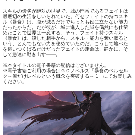
スキルの優劣が絶対の世界で、城の門番であるフェイトは
最底辺の生活をしいられていた。何せフェイトの持つスキ
ル《暴食》は、腹が減るだけでちっとも役に立たない能力
だったからだ。だが彼が、城に進入した賊を偶然にも仕留
めたことで世界は一変する。そう、フェイト持つスキル
《暴食》は、殺した相手から、スキル・能力を奪い取ると
いう、とんでもない力を秘めていたのだ。こうして地べた
を這いつくばるだけだったフェイトの運命は、静かに、そ
して急速に動き出す――。
※本タイトルの電子書籍の配信はございません。
※電子書籍ご利用の場合は
ＧＣノベルズ「暴食のベルセル
ク～俺だけレベルという概念を突破する～ 1」
にてお楽しみ
ください。