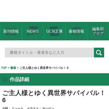
編集部
新刊情報
NEWS
GCN文庫
書籍情報
ブログ
TOP
書籍
ご主人様とゆく異世界サバイバル！ 6
作品詳細
ご主人様とゆく異世界サバイバル！
6
小説：
リュート
イラスト：
ヤッペン