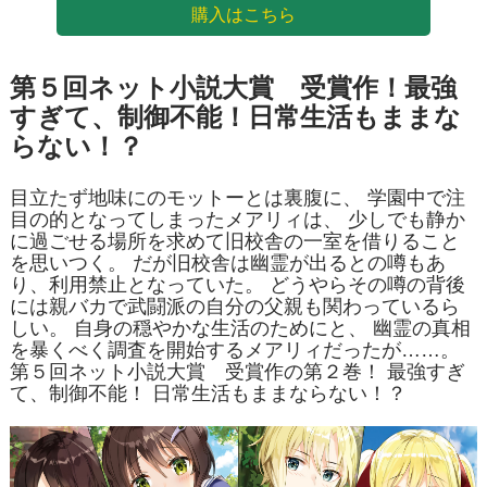
購入はこちら
第５回ネット小説大賞 受賞作！最強
すぎて、制御不能！日常生活もままな
らない！？
目立たず地味にのモットーとは裏腹に、 学園中で注
目の的となってしまったメアリィは、 少しでも静か
に過ごせる場所を求めて旧校舎の一室を借りること
を思いつく。 だが旧校舎は幽霊が出るとの噂もあ
り、利用禁止となっていた。 どうやらその噂の背後
には親バカで武闘派の自分の父親も関わっているら
しい。 自身の穏やかな生活のためにと、 幽霊の真相
を暴くべく調査を開始するメアリィだったが……。
第５回ネット小説大賞 受賞作の第２巻！ 最強すぎ
て、制御不能！ 日常生活もままならない！？