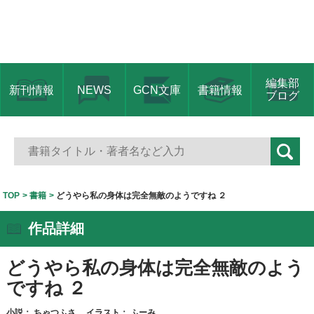
編集部
新刊情報
NEWS
GCN文庫
書籍情報
ブログ
TOP
書籍
どうやら私の身体は完全無敵のようですね ２
作品詳細
どうやら私の身体は完全無敵のよう
ですね ２
小説：
ちゃつふさ
イラスト：
ふーみ