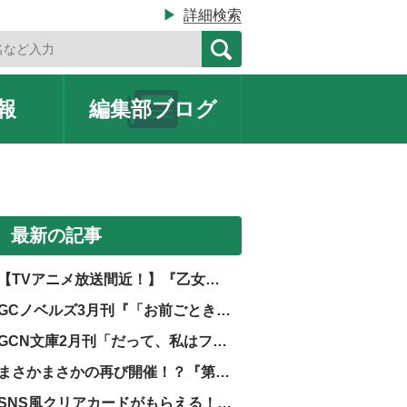
▶
詳細検索
報
編集部
ブログ
最新の記事
【TVアニメ放送間近！】『乙女ゲー世界はモブに厳しい世界です』TVアニメ第2期放送記念フェア開催！
GCノベルズ3月刊『「お前ごときが魔王に勝てると思うな」と勇者パーティを追放されたので、王都で気ままに暮らしたい 8』電子書籍共通特典につきまして
GCN文庫2月刊「だって、私はフリーダム！ 魔工士フェイ、古代文明に挑みます 2」協力店特典につきまして
まさかまさかの再び開催！？『第二回膝小僧選手権 激突！TOブックス編』開催決定！
SNS風クリアカードがもらえる！『転生したらスライムだった件』劇場版第二弾公開記念フェア！