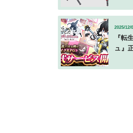
2025/12/
『転
ュ』