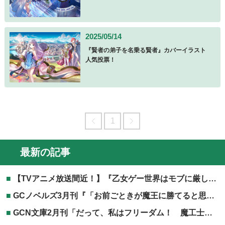
2025/05/14
『賢者の弟子を名乗る賢者』カバーイラスト
人気投票！
1
最新の記事
【TVアニメ放送間近！】『乙女ゲー世界はモブに厳しい世界です』TVアニメ第2期放送記念フェア開催！
GCノベルズ3月刊『「お前ごときが魔王に勝てると思うな」と勇者パーティを追放されたので、王都で気ままに暮らしたい 8』電子書籍共通特典につきまして
GCN文庫2月刊「だって、私はフリーダム！ 魔工士フェイ、古代文明に挑みます 2」協力店特典につきまして