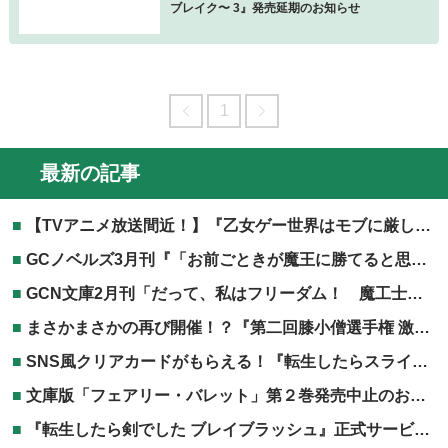
ブレイク〜 3』発売延期のお知らせ
1
最新の記事
【TVアニメ放送間近！】『乙女ゲー世界はモブに厳しい世界です』TVアニメ第2期放送記念フェア開催！
GCノベルズ3月刊『「お前ごときが魔王に勝てると思うな」と勇者パーティを追放されたので、王都で気ままに暮らしたい 8』電子書籍共通特典につきまして
GCN文庫2月刊「だって、私はフリーダム！ 魔工士フェイ、古代文明に挑みます 2」協力店特典につきまして
まさかまさかの再び開催！？『第二回膝小僧選手権 激突！TOブックス編』開催決定！
SNS風クリアカードがもらえる！『転生したらスライムだった件』劇場版第二弾公開記念フェア！
文庫版「フェアリー・バレット」第２巻発売中止のお知らせ
『転生したら剣でした ブレイブラッシュ』正式サービス開始！