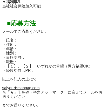
▼福利厚生
当社社会保険加入可能
■応募方法
メールでご応募ください。
・氏名：
・住所：
・年齢：
・性別：
・最終学歴：
・職歴：
・【１】、【２】 いずれかの希望（両方希望OK）
・経験や自己PR：
以上を記入の上にて
saiyou★mangag.com
※「★」印を@（半角アットマーク）に変えてメールをお
送りください
までお送りください。