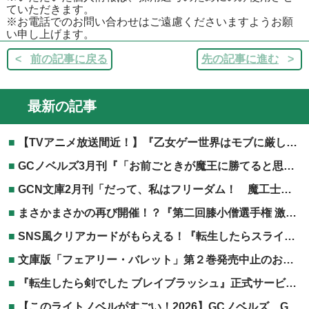
ていただきます。
※お電話でのお問い合わせはご遠慮くださいますようお願
い申し上げます。
前の記事に戻る
先の記事に進む
最新の記事
【TVアニメ放送間近！】『乙女ゲー世界はモブに厳しい世界です』TVアニメ第2期放送記念フェア開催！
GCノベルズ3月刊『「お前ごときが魔王に勝てると思うな」と勇者パーティを追放されたので、王都で気ままに暮らしたい 8』電子書籍共通特典につきまして
GCN文庫2月刊「だって、私はフリーダム！ 魔工士フェイ、古代文明に挑みます 2」協力店特典につきまして
まさかまさかの再び開催！？『第二回膝小僧選手権 激突！TOブックス編』開催決定！
SNS風クリアカードがもらえる！『転生したらスライムだった件』劇場版第二弾公開記念フェア！
文庫版「フェアリー・バレット」第２巻発売中止のお知らせ
『転生したら剣でした ブレイブラッシュ』正式サービス開始！
【このライトノベルがすごい！2026】GCノベルズ、GCN文庫作品が掲載されました！