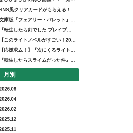
SNS風クリアカードがもらえる！『転生したらスライムだった件』劇場版第二弾公開記念フェア！
文庫版「フェアリー・バレット」第２巻発売中止のお知らせ
『転生したら剣でした ブレイブラッシュ』正式サービス開始！
【このライトノベルがすごい！2026】GCノベルズ、GCN文庫作品が掲載されました！
【応援求ム！】『次にくるライトノベル大賞2025』ノミネート作品発表！！
『転生したらスライムだった件』完結記念フェア！
月別
2026.06
2026.04
2026.02
2025.12
2025.11