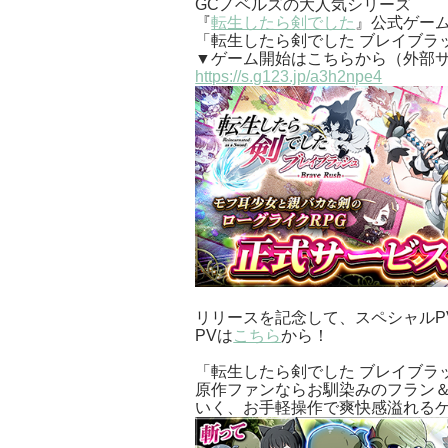
GCノベルズの大人気シリーズ
『
転生したら剣でした
』公式ゲー
「転生したら剣でした ブレイブラ
▼ゲーム開始はこちらから（外部
https://s.g123.jp/a3h2npe4
リリースを記念して、スペシャルP
PVは
こちら
から！
「転生したら剣でした ブレイブラ
原作ファンならお馴染みのフラン
いく、お手軽操作で爽快感溢れる