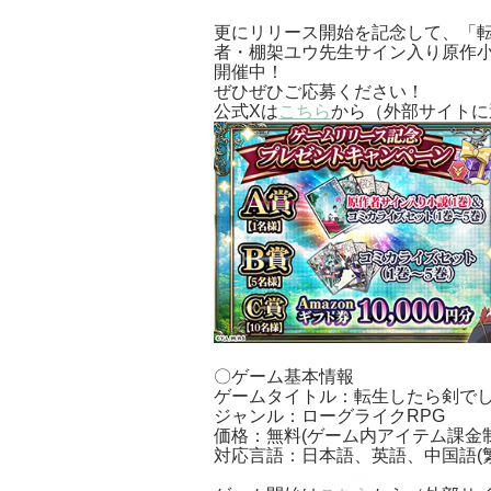
更にリリース開始を記念して、「転
者・棚架ユウ先生サイン入り原作
開催中！
ぜひぜひご応募ください！
公式Xは
こちら
から（外部サイトに
〇ゲーム基本情報
ゲームタイトル：転生したら剣でし
ジャンル：ローグライクRPG
価格：無料(ゲーム内アイテム課金制
対応言語：日本語、英語、中国語(