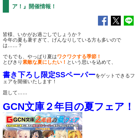
ア！』開催情報！
皆様、いかがお過ごしでしょうか？
今年の夏も暑すぎて、げんなりしている方も多いので
は……？
でもでも、やっぱり夏は
ワクワクする季節！
とびきり
素敵な夏にしたい！
という思いを込めて、
書き下ろし限定SSペーパー
を
ゲットできるフ
ェアを開催いたします！
題して……
GCN文庫２年目の夏フェア！