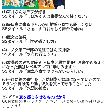
(1)霜月さんはモブが好き
SSタイトル『しほちゃんは幽霊なんて怖くない』
(2)毎日家に来るギャルが距離感ゼロでも優しくない
SSタイトル『さぁ、面白おかしく舞台で踊れ』
(3)魔女と傭兵
SSタイトル『川での過ごし方』
(4)エノク第二部隊の遠征ごはん 文庫版
SSタイトル『氷市に行こう！』
(5)放課後の迷宮冒険者 ～日本と異世界を行き来できるよう
になった僕はレベルアップに勤しみます～
SSタイトル『生魚を食すヤツらがいるらしい』
(6)一緒に剣の修行をした幼馴染が奴隷になっていたので、
Ｓランク冒険者の僕は彼女を買って守ることにした
SSタイトル『水辺の彼女』
どのSSも
夏を感じさせるものばかり！
GCN文庫のキャラクターたちと一緒に暑～い夏を乗り越え
ましょう！