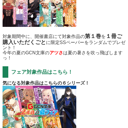
第１巻
１冊ご
対象期間中に、開催書店にて対象作品の
を
購入いただくごと
に限定SSペーパーをランダムでプレゼ
ント！
今年の夏のGCN文庫の
アツさ
は夏の暑さを吹っ飛ばします
っ！
フェア対象作品はこちら！
気になる対象作品はこちらの６シリーズ！