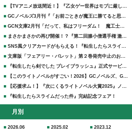
【TVアニメ放送間近！】『乙女ゲー世界はモブに厳しい世界です』TVアニメ第2期放送記念フェア開催！
GCノベルズ3月刊『「お前ごときが魔王に勝てると思うな」と勇者パーティを追放されたので、王都で気ままに暮らしたい 8』電子書籍共通特典につきまして
GCN文庫2月刊「だって、私はフリーダム！ 魔工士フェイ、古代文明に挑みます 2」協力店特典につきまして
まさかまさかの再び開催！？『第二回膝小僧選手権 激突！TOブックス編』開催決定！
SNS風クリアカードがもらえる！『転生したらスライムだった件』劇場版第二弾公開記念フェア！
文庫版「フェアリー・バレット」第２巻発売中止のお知らせ
『転生したら剣でした ブレイブラッシュ』正式サービス開始！
【このライトノベルがすごい！2026】GCノベルズ、GCN文庫作品が掲載されました！
【応援求ム！】『次にくるライトノベル大賞2025』ノミネート作品発表！！
『転生したらスライムだった件』完結記念フェア！
月別
2026.06
2025.02
2023.12