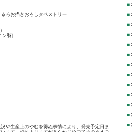
 るろお描きおろしタペストリー
m）
ン製]
状況や生産上のやむを得ぬ事情により、発売予定日ま
ざいます。恐れ入りますがあらかじめご了承のうえご