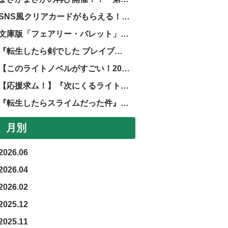
SNS風クリアカードがもらえる！『転生したらスライムだった件』劇場版第二弾公開記念フェア！
文庫版「フェアリー・バレット」第２巻発売中止のお知らせ
『転生したら剣でした ブレイブラッシュ』正式サービス開始！
【このライトノベルがすごい！2026】GCノベルズ、GCN文庫作品が掲載されました！
【応援求ム！】『次にくるライトノベル大賞2025』ノミネート作品発表！！
『転生したらスライムだった件』完結記念フェア！
月別
2026.06
2026.04
2026.02
2025.12
2025.11