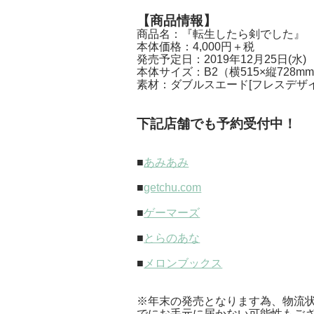
【商品情報】
商品名：『転生したら剣でした』
本体価格：4,000円＋税
発売予定日：2019年12月25日(水)
本体サイズ：B2（横515×縦728m
素材：ダブルスエード[フレスデザイ
下記店舗でも予約受付中！
■
あみあみ
■
getchu.com
■
ゲーマーズ
■
とらのあな
■
メロンブックス
※年末の発売となります為、物流
でにお手元に届かない可能性もご