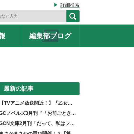
▶
詳細検索
報
編集部
ブログ
最新の記事
【TVアニメ放送間近！】『乙女ゲー世界はモブに厳しい世界です』TVアニメ第2期放送記念フェア開催！
GCノベルズ3月刊『「お前ごときが魔王に勝てると思うな」と勇者パーティを追放されたので、王都で気ままに暮らしたい 8』電子書籍共通特典につきまして
GCN文庫2月刊「だって、私はフリーダム！ 魔工士フェイ、古代文明に挑みます 2」協力店特典につきまして
まさかまさかの再び開催！？『第二回膝小僧選手権 激突！TOブックス編』開催決定！